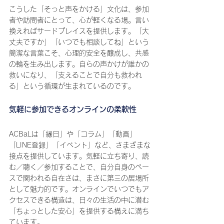
こうした「そっと声をかける」文化は、参加
者や訪問者にとって、心が軽くなる場。言い
換えればサードプレイスを提供します。「大
丈夫ですか」「いつでも相談してね」という
簡潔な言葉こそ、心理的安全を醸成し、共感
の輪を生み出します。自らの声かけが誰かの
救いになり、「支えることで自分も救われ
る」という循環が生まれているのです。
気軽に参加できるオンラインの柔軟性
ACBaLは「縁日」や「コラム」「動画」
「LINE登録」「イベント」など、さまざまな
接点を提供しています。気軽に立ち寄り、読
む／聴く／参加することで、自分自身のペー
スで関われる自在さは、まさに第三の居場所
として魅力的です。オンラインでいつでもア
クセスできる構造は、日々の生活の中に潜む
「ちょっとした安心」を提供する構えに満ち
ています。