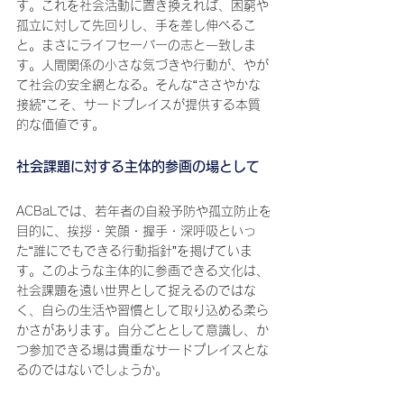
す。これを社会活動に置き換えれば、困窮や
孤立に対して先回りし、手を差し伸べるこ
と。まさにライフセーバーの志と一致しま
す。人間関係の小さな気づきや行動が、やが
て社会の安全網となる。そんな“ささやかな
接続”こそ、サードプレイスが提供する本質
的な価値です。
社会課題に対する主体的参画の場として
ACBaLでは、若年者の自殺予防や孤立防止を
目的に、挨拶・笑顔・握手・深呼吸といっ
た“誰にでもできる行動指針”を掲げていま
す。このような主体的に参画できる文化は、
社会課題を遠い世界として捉えるのではな
く、自らの生活や習慣として取り込める柔ら
かさがあります。自分ごととして意識し、か
つ参加できる場は貴重なサードプレイスとな
るのではないでしょうか。