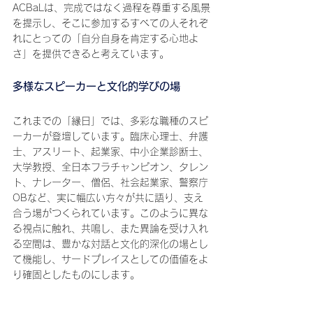
ACBaLは、完成ではなく過程を尊重する風景
を提示し、そこに参加するすべての人それぞ
れにとっての「自分自身を肯定する心地よ
さ」を提供できると考えています。
多様なスピーカーと文化的学びの場
これまでの「縁日」では、多彩な職種のスピ
ーカーが登壇しています。臨床心理士、弁護
士、アスリート、起業家、中小企業診断士、
大学教授、全日本フラチャンピオン、タレン
ト、ナレーター、僧侶、社会起業家、警察庁
OBなど、実に幅広い方々が共に語り、支え
合う場がつくられています。このように異な
る視点に触れ、共鳴し、また異論を受け入れ
る空間は、豊かな対話と文化的深化の場とし
て機能し、サードプレイスとしての価値をよ
り確固としたものにします。