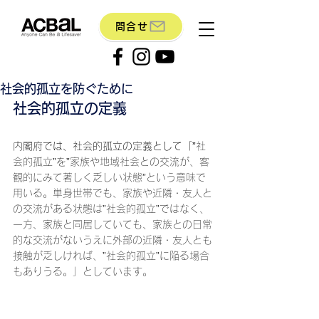
問合せ
社会的孤立を防ぐために
社会的孤立の定義
内閣府では、社会的孤立の定義として「”
社
会的孤立”を”家族や地域社会との交流が、客
観的にみて著しく乏しい状態”という意味で
用いる。単身世帯でも、家族や近隣・友人と
の交流がある状態は”社会的孤立”ではなく、
一方、家族と同居していても、家族との日常
的な交流がないうえに外部の近隣・友人とも
接触が乏しければ、”社会的孤立”に陥る場合
もありうる。」としています。