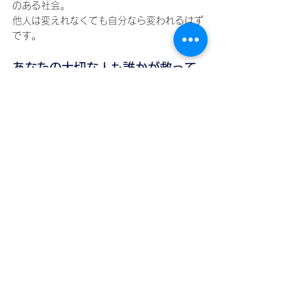
のある社会。
他人は変えれなくても自分なら変われるはず
です。
あなたの大切な人も誰かが救って
くれる
あなたにとっての大切な人を、いつでもあな
たが救えるわけではりません。困っている時
にそばにいないかもしれないし、それに気づ
かないことだってあると思うのです。
ライフセーバーは循環します、あなたが誰か
のライフセーバーになったなら、きっとあな
たの大切な人も誰かが助けてくれるはずで
す、そのような社会を時間がかかっても一緒
に創りませんか。