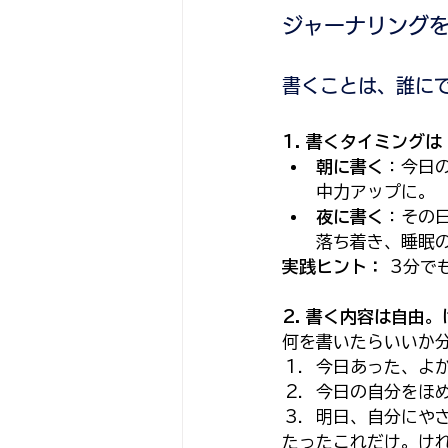
ジャーナリング
書くことは、誰に
1. 書くタイミング
朝に書く
：今日
中力アップに。
夜に書く
：その
落ち着き、睡眠
実践ヒント：
 3分
2. 書く内容は自由
何を書いたらいいか
今日あった、よ
今日の自分をほ
明日、自分にや
たったこれだけ。け