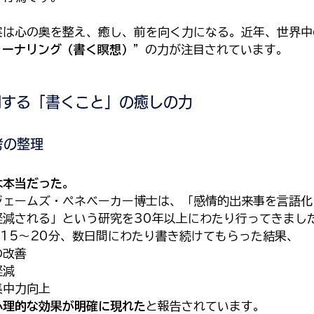
実は心の奥を整え、癒し、前を向く力になる。近年、世界中
ャーナリング（書く瞑想）
”の力が注目されています。
明する「書くこと」の癒しの力
考の整理
は本当だった。
ジェームズ・ペネベーカー博士は、「感情的出来事を言語化
軽減される」という研究を30年以上にわたり行ってきまし
15〜20分、数日間にわたり書き続けてもらった結果、
の改善
軽減
集中力向上
心理的な効果が明確に現れた
と報告されています。