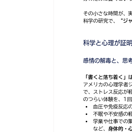
その小さな時間が、
科学の研究で、“
ジ
科学と心理が証
感情の解毒と、思
「書くと落ち着く」
アメリカの心理学者
で、ストレス反応が
のつらい体験を、1回
血圧や免疫反応
不眠や不安感の
学業や仕事での
など、
身体的・