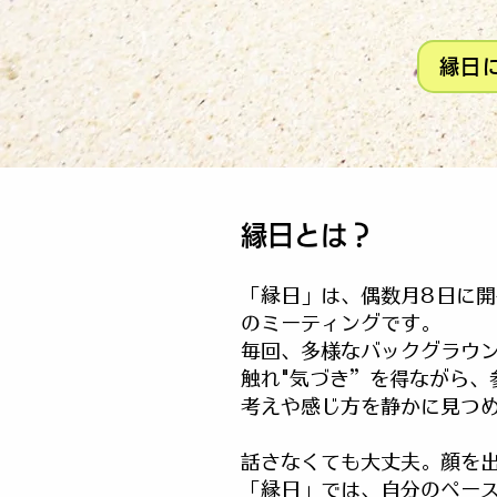
縁日
縁日とは？
「縁日」は、偶数月8日に
のミーティングです。
毎回、多様なバックグラウ
触れ"気づき”を得ながら、
考えや感じ方を静かに見つ
話さなくても大丈夫。顔を
「縁日」では、自分のペー