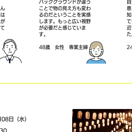
す
バックグラウンドが違う
​
さん
ことで物の見え方も変わ
恵
、は
るのだということを実感
知
とが
します。もっと広い視野
て
いて
が必要だと感じていま
近
す。
た
​48歳 女性 専業主婦
​
0月08日（水）
:30