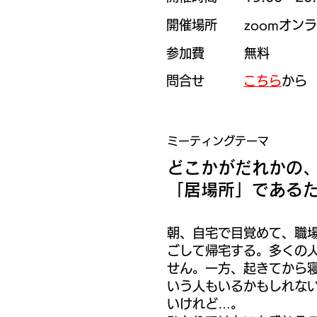
​​開催場所
zoom
オンラ
​​参加費
​無料​​
​​問合せ
​こちら
から
​ミーティングテーマ
​次回の縁日
どこかがだれかの
「居場所」であるた
​​開催日程
​​2025年1
​​開催時間
​​19:00～20
朝、自宅で目覚めて、職
​​開催場所
zoom
オンラ
ごして帰宅する。多くの
せん。一方、起きてから
​​参加費
​無料​​
いう人もいるかもしれな
いけれど…。
​​問合せ
​こちら
から