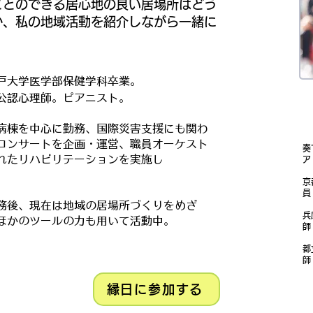
ことのできる居心地の良い居場所はどう
か、私の地域活動を紹介しながら一緒に
。
神戸大学医学部保健学科卒業。
、公認心理師。ピアニスト。
病棟を中心に勤務、国際災害支援にも関わ
コンサートを企画・運営、職員オーケスト
奏
れたリハビリテーションを実施し
た。
京
務後、現在は地域の居場所づくりをめざ
兵
ほかのツールの力も用いて活動中。
都
縁日に参加する