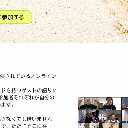
に参加する
開催されているオンライン
ンドを持つゲストの語りに
参加者それぞれが自分の
めます。
出さなくても構いません。
スで、ただ“そこに在