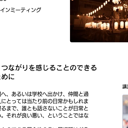
インミーティング​​
、つながりを感じることのできる
めに​
2月08日（月）
​
:30
場へ、あるいは学校へ出かけ、仲間と過
インミーティング​​
人にとっては当たり前の日常かもしれま
寝るまで、誰とも話さないことが日常と
い。それが良い悪い、ということではな