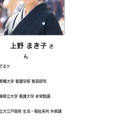
​ 上野 まき子
さ
ん
でるケ
ア
都橘大学 看護学部 客員研究
員
庫県立大学 看護大学 非常勤講
師
立大江戸高校 生活・福祉系列 外部講
師